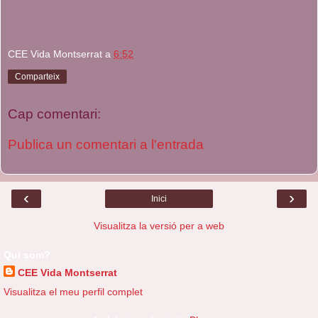
CEE Vida Montserrat
a
6:52
Comparteix
Cap comentari:
Publica un comentari a l'entrada
‹
›
Inici
Visualitza la versió per a web
Qui som?
CEE Vida Montserrat
Visualitza el meu perfil complet